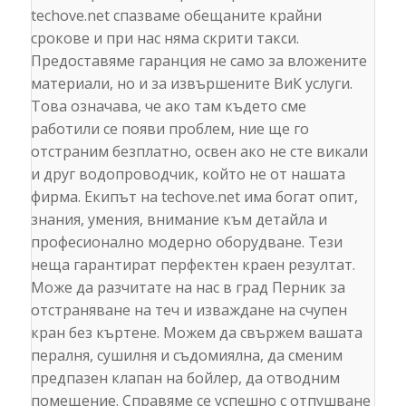
techove.net спазваме обещаните крайни
срокове и при нас няма скрити такси.
Предоставяме гаранция не само за вложените
материали, но и за извършените ВиК услуги.
Това означава, че ако там където сме
работили се появи проблем, ние ще го
отстраним безплатно, освен ако не сте викали
и друг водопроводчик, който не от нашата
фирма. Екипът на techove.net има богат опит,
знания, умения, внимание към детайла и
професионално модерно оборудване. Тези
неща гарантират перфектен краен резултат.
Може да разчитате на нас в град Перник за
отстраняване на теч и изваждане на счупен
кран без къртене. Можем да свържем вашата
пералня, сушилня и съдомиялна, да сменим
предпазен клапан на бойлер, да отводним
помещение. Справяме се успешно с отпушване