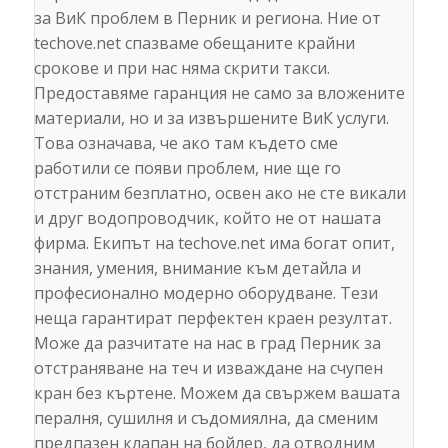
за ВиК проблем в Перник и региона. Ние от
techove.net спазваме обещаните крайни
срокове и при нас няма скрити такси.
Предоставяме гаранция не само за вложените
материали, но и за извършените ВиК услуги.
Това означава, че ако там където сме
работили се появи проблем, ние ще го
отстраним безплатно, освен ако не сте викали
и друг водопроводчик, който не от нашата
фирма. Екипът на techove.net има богат опит,
знания, умения, внимание към детайла и
професионално модерно оборудване. Тези
неща гарантират перфектен краен резултат.
Може да разчитате на нас в град Перник за
отстраняване на теч и изваждане на счупен
кран без къртене. Можем да свържем вашата
пералня, сушилня и съдомиялна, да сменим
предпазен клапан на бойлер, да отводним