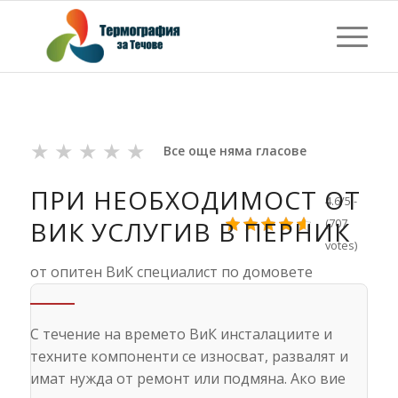
★
★
★
★
★
Все още няма гласове
ПРИ НЕОБХОДИМОСТ ОТ
4.6/5 -
ВИК УСЛУГИВ В ПЕРНИК
(707
votes)
от опитен ВиК специалист по домовете
С течение на времето ВиК инсталациите и
техните компоненти се износват, развалят и
имат нужда от ремонт или подмяна. Ако вие