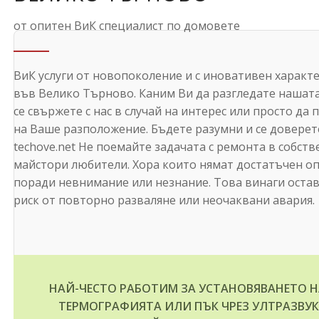
от опитен ВиК специалист по домовете
ВиК услуги от новопоколение и с иновативен характ
във Велико Търново. Каним Ви да разгледате нашата
се свържете с нас в случай на интерес или просто да
на Ваше разположение. Бъдете разумни и се доверет
techove.net Не поемайте задачата с ремонта в собств
майстори любители. Хора които нямат достатъчен оп
поради невнимание или незнание. Това винаги оставя
риск от повторно разваляне или неочаквани авария.
НАЙ-ЧЕСТО РАБОТИМ ЗА УСТАНОВЯВАНЕТО Н
ТЕРМОГРАФИЯТА ИЛИ ПЪК ЧРЕЗ УЛТРАЗВУК