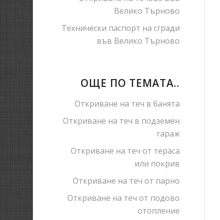
Велико Търново
Технически паспорт на сгради
във Велико Търново
ОЩЕ ПО ТЕМАТА..
Откриване на теч в банята
Откриване на теч в подземен
гараж
Откриване на теч от тераса
или покрив
Откриване на теч от парно
Откриване на теч от подово
отопление