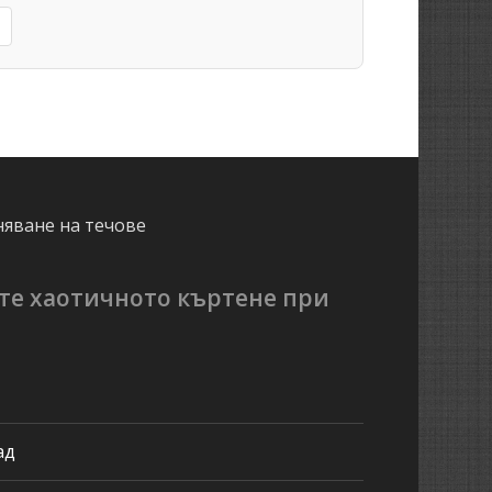
няване на течове
те хаотичното къртене при
ад