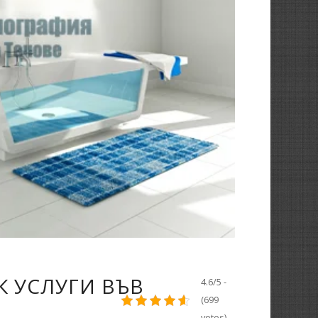
 УСЛУГИ ВЪВ
4.6/5 -
(699
votes)