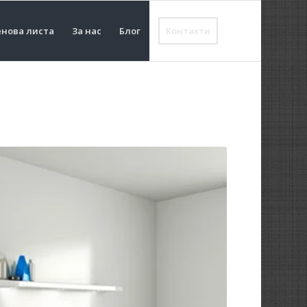
нова листа
За нас
Блог
Контакти