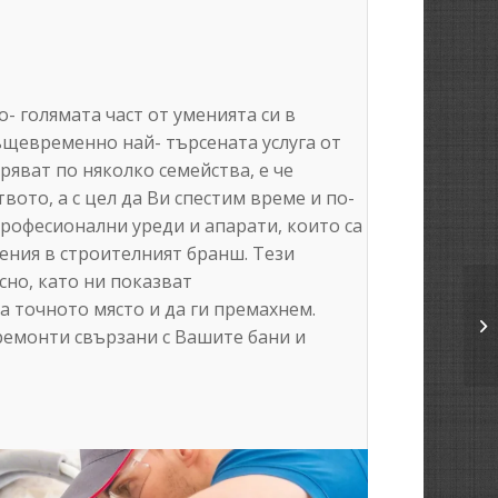
о- голямата част от уменията си в
ъщевременно най- търсената услуга от
яват по няколко семейства, е че
вото, а с цел да Ви спестим време и по-
рофесионални уреди и апарати, които са
ения в строителният бранш. Тези
сно, като ни показват
а точното място и да ги премахнем.
 ремонти свързани с Вашите бани и