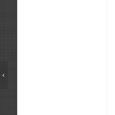
Технически паспорт
на сгради в
Благоевгр...