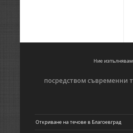
Ние изпълняваме
посредством съвременни т
Откриване на течове в Благоевград