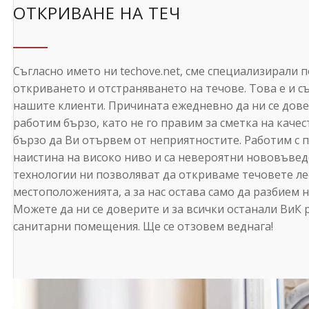
ОТКРИВАНЕ НА ТЕЧ
Съгласно името ни techove.net, сме специализирали п
откриването и отстраняването на течове. Това е и с
нашите клиенти. Причината ежедневно да ни се довер
работим бързо, като не го правим за сметка на качест
бързо да Ви отървем от неприятностите. Работим с п
наистина на високо ниво и са невероятни нововъвед
технологии ни позволяват да откриваме течовете ле
местоположенията, а за нас остава само да разбием н
Можете да ни се доверите и за всички останали ВиК
санитарни помещения. Ще се отзовем веднага!