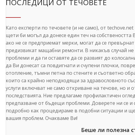
ПОСЛЕДИЦИ ОТ ТЕЧОВЕТЕ
Като експерти по течовете (и не само), от techove.ne
щети би могъл да донесе един теч на собствеността 
ако не се предприемат мерки, могат да се превърнат
предизвикат мащабни ремонти. В никакъв случай не
проблеми и да ги оставяте да се развият до колосалн
да Ви донесат са повдигнати и счупени плочки, пов
отопление, тъмни петна по стените и съответно обра
които са крайно неподходящи за здравословното съ
услуги
включват не само откриване на течове, но и о
последствията. Ние предлагаме профилактичен оглед
предпазване от бъдещи проблеми. Доверете ни се и с
подробно как процедираме в подобни ситуации и щ
вашия проблем. Очакваме Ви!
Беше ли полезна с