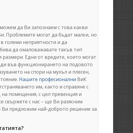
t можем да Ви запознаем с това какви
Ви. Проблемите могат да бъдат малки, но
 в големи неприятности и да
 бива да омаловажавате такъв тип
и размери. Едни от вредите, които могат
реди във функционирането на подовото
зуването на спори на мухъл и плесен,
стояние.
Нашите професионални
ВиК
тстраняването им, както и справяне с
 на помещения, с цел превенция и
е свържете с нас – ще Ви разясним
е Ви предложим най-доброто решение за
татията?