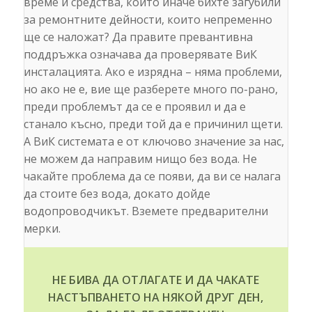
време и средства, които иначе бихте загубили
за ремонтните дейности, които непременно
ще се наложат? Да правите превантивна
поддръжка означава да проверявате ВиК
инсталацията. Ако е изрядна – няма проблеми,
но ако не е, вие ще разберете много по-рано,
преди проблемът да се е проявил и да е
станало късно, преди той да е причинил щети.
А ВиК системата е от ключово значение за нас,
не можем да направим нищо без вода. Не
чакайте проблема да се появи, да ви се налага
да стоите без вода, докато дойде
водопроводчикът. Вземете предварителни
мерки.
НЕ БИВА ДА ОТЛАГАТЕ И ДА ЧАКАТЕ
НАСТЪПВАНЕТО НА НЯКОЙ ДРУГ ДЕН,