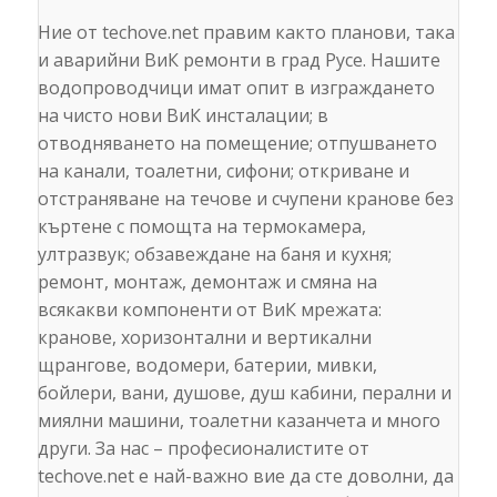
Ние от techove.net правим както планови, така
и аварийни ВиК ремонти в град Русе. Нашите
водопроводчици имат опит в изграждането
на чисто нови ВиК инсталации; в
отводняването на помещение; отпушването
на канали, тоалетни, сифони; откриване и
отстраняване на течове и счупени кранове без
къртене с помощта на термокамера,
ултразвук; обзавеждане на баня и кухня;
ремонт, монтаж, демонтаж и смяна на
всякакви компоненти от ВиК мрежата:
кранове, хоризонтални и вертикални
щрангове, водомери, батерии, мивки,
бойлери, вани, душове, душ кабини, перални и
миялни машини, тоалетни казанчета и много
други. За нас – професионалистите от
techove.net е най-важно вие да сте доволни, да