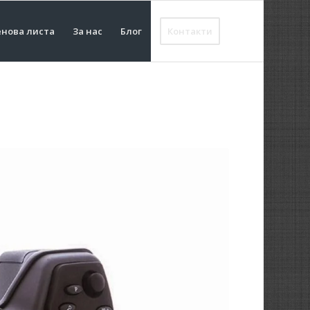
нова листа
За нас
Блог
Контакти