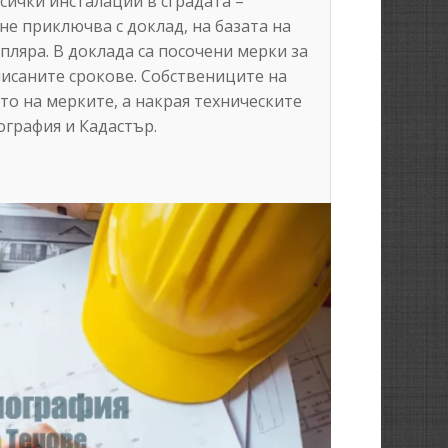
сички инсталации в сградата –
не приключва с доклад, на базата на
мпляра. В доклада са посочени мерки за
писаните срокове. Собствениците на
то на мерките, а накрая техническите
ография и Кадастър.