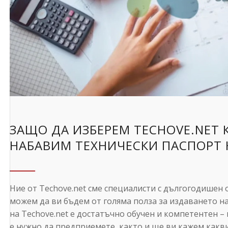
ЗАЩО ДА ИЗБЕРЕМ TECHOVE.NET 
НАБАВИМ ТЕХНИЧЕСКИ ПАСПОРТ 
Ние от Techove.net сме специалисти с дългогодишен о
можем да ви бъдем от голяма полза за издаването н
на Techove.net е достатъчно обучен и компетентен –
е нужно да предприемете, както и ще ви кажем какв