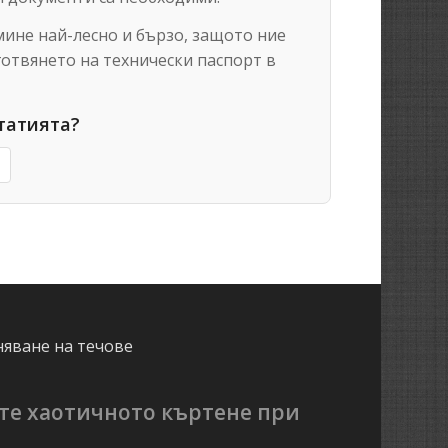
мине най-лесно и бързо, защото ние
готвянето на технически паспорт в
татията?
няване на течове
те хаотичното къртене при