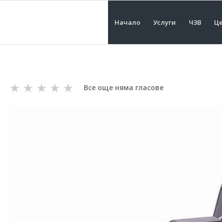
Начало
Услуги
ЧЗВ
Це
★
★
★
★
★
Все още няма гласове