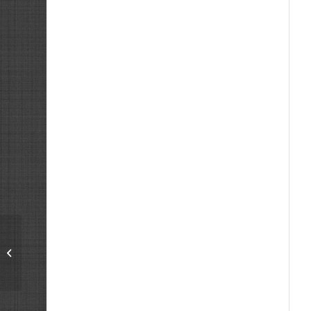
Технически паспорт
на сгради в Бургас