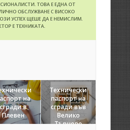
ЕСИОНАЛИСТИ. ТОВА Е ЕДНА ОТ
ЛИЧНО ОБСЛУЖВАНЕ С ВИСОКО
ТОЗИ УСПЕХ ЩЕШЕ ДА Е НЕМИСЛИМ.
ТОР Е ТЕХНИКАТА.
ехнически
Технически
аспорт на
паспорт на
сгради в
сгради във
Плевен
Велико
Търново
10.03.2021