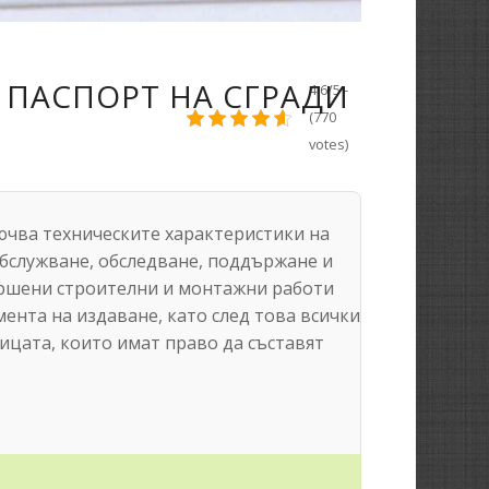
 ПАСПОРТ НА СГРАДИ
4.6/5 -
(770
votes)
лючва техническите характеристики на
обслужване, обследване, поддържане и
ършени строителни и монтажни работи
ента на издаване, като след това всички
ицата, които имат право да съставят