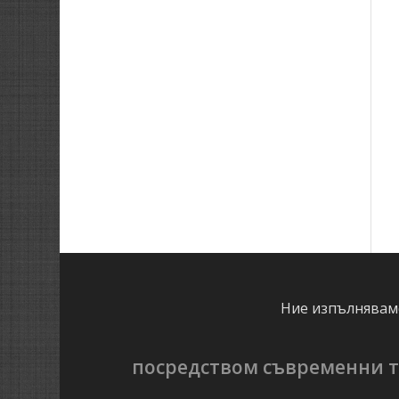
Ние изпълняваме
посредством съвременни т