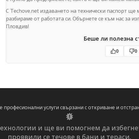
С Techove.net издаването на технически паспорт ще 
разбираме от работата си. Обърнете се към нас за из
Пловдив!
Беше ли полезна с
0
0
 професионални услуги свързани с откриване и отстра
ехнологии и ще ви помогнем да избегне
проявили се течове в бани и тераси.