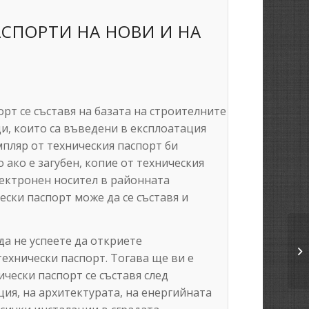
11.03.2021
АСПОРТИ НА НОВИ И НА
орт се съставя на базата на строителните
и, които са въведени в експлоатация
мпляр от техническия паспорт би
 ако е загубен, копие от техническия
електронен носител в районната
ески паспорт може да се съставя и
да не успеете да откриете
технически паспорт. Тогава ще ви е
чески паспорт се съставя след
ия, на архитектурата, на енергийната