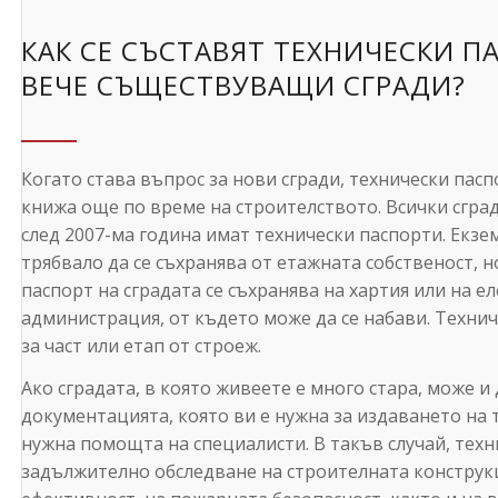
КАК СЕ СЪСТАВЯТ ТЕХНИЧЕСКИ П
ВЕЧЕ СЪЩЕСТВУВАЩИ СГРАДИ?
Когато става въпрос за нови сгради, технически пасп
книжа още по време на строителството. Всички сград
след 2007-ма година имат технически паспорти. Екзе
трябвало да се съхранява от етажната собственост, но
паспорт на сградата се съхранява на хартия или на 
администрация, от където може да се набави. Технич
за част или етап от строеж.
Ако сградата, в която живеете е много стара, може и 
документацията, която ви е нужна за издаването на 
нужна помощта на специалисти. В такъв случай, техни
задължително обследване на строителната конструкц