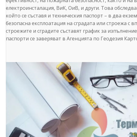
ефективност, на пожарната безопасност, както и на в
електроинсталация, ВиК, ОиВ, и други. Това обследва
който се съставя и техническия паспорт – в два екзе
безопасна експлоатация на сградата или строежа с в
строежите и сградите съставят график за изпълнение
паспорти се заверяват в Агенцията по Геодезия Карт